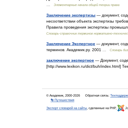
…
Элементарные начала общей теории права
Заключение экспертизы
— документ, сод
несоответствии объекта экспертизы требо
Правила проведения экспертизы промышл
Словарь-справочник терминов нормативно-техничес
Заключение Экспертное
— документ, сод
терминов. Академик.ру. 2001 …
Словарь би
заключение экспертное
— Документ, сод
[http://www.lexikon.ru/dict/buh/index.html
© Академик, 2000-2026
Обратная связь:
Техподдерж
👣 Путешествия
Экспорт словарей на сайты
, сделанные на PHP,
Jo