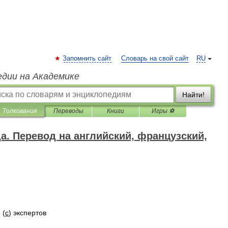
Запомнить сайт
Словарь на свой сайт
RU
едии на Академике
Найти!
Толкования
Переводы
Книги
Игры ⚽
да. Перевод на английский, французский,
е
(
с
)
экспертов