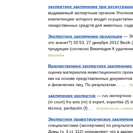
экспертное заключение при регистраци
выдаваемый экспертным органом Уполномо
компетенцию которого входит осуществлен
лекарственных средств для животных, 
Экспертное заключение продукции
— Эт
это значит?) 20:53, 27 декабря 2012 Bezik
продукции (согласно Википедия:К удален
Википедия
Ведомственное экспертное заключение
оценка материалов инвестиционного прое
как на основе представленных документов 
и физических лиц. По результатам… …
Пр
заключение экспертов
— rus экспертное з
(in court) fra avis (m) d expert, expertise (f
técnica, peritación (f) …
Безопасность и гигиен
Экспертное правотворческое заключен
специалистами (экспертами) по результата
Думы (ч. 3 ст. 112) определяет, что в за