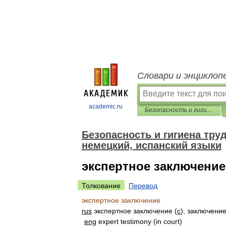
Словари и энциклоп
academic.ru
Безопасность и гигиена труда. Перевод на английский, французский, немецкий, испанский языки
Безопасность и гигиена тру
немецкий, испанский языки
экспертное заключение
Толкование
Перевод
экспертное
заключение
rus
экспертное
заключение
(
с
),
заключени
eng
expert
testimony
(
in
court
)