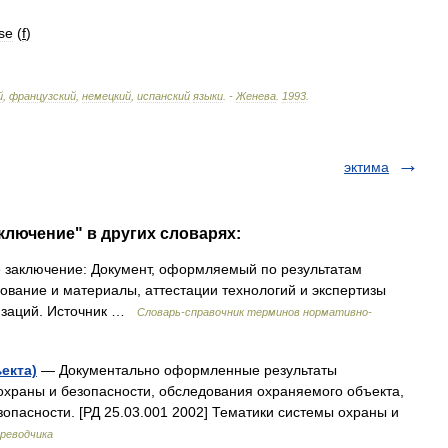
se
(
f
)
й
,
французский
,
немецкий
,
испанский
языки
. -
Женева
.
1993
.
эктима
ключение" в других словарях:
 заключение: Документ, оформляемый по результатам
ование и материалы, аттестации технологий и экспертизы
низаций. Источник …
Словарь-справочник терминов нормативно-
екта)
— Документально оформленные результаты
охраны и безопасности, обследования охраняемого объекта,
опасности. [РД 25.03.001 2002] Тематики системы охраны и
ереводчика