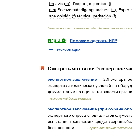
fra
avis
(
m
)
d
'
expert
,
expertise
(
f
)
deu
Sachverständigengutachten
(
n
),
Experti
spa
opinión
(
f
)
técnica
,
peritación
(
f
)
Безопасность
и
гигиена
труда
.
Перевод
на
английски
Игры ⚽
Поможем сделать НИР
экскориация
Смотреть что такое "экспертное за
экспертное заключение
— 2.9 экспертное
экспертизы технических условий на оборуд
документации по оценке готовности орга
технической документации
экспертное заключение (при охране объ
экспертного опроса специалистов службы 
испытания технических средств охраны/без
безопасности… …
Справочник технического п