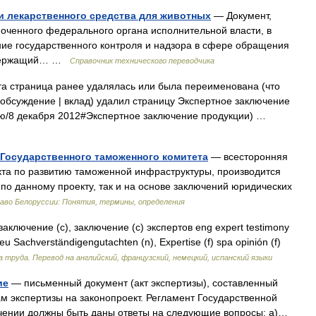
и лекарственного средства для животных
— Документ,
ченного федерального органа исполнительной власти, в
ие государственного контроля и надзора в сфере обращения
содержащий… …
Справочник технического переводчика
а страница ранее удалялась или была переименована (что
 (обсуждение | вклад) удалил страницу Экспертное заключение
ию/8 декабря 2012#Экспертное заключение продукции) …
 Государственного таможенного комитета
— всесторонняя
кта по развитию таможенной инфраструктуры, производится
по данному проекту, так и на основе заключений юридических
аво Белоруссии: Понятия, термины, определения
аключение (с), заключение (с) экспертов eng expert testimony
) deu Sachverständigengutachten (n), Expertise (f) spa opinión (f)
а труда. Перевод на английский, французский, немецкий, испанский языки
ие
— письменный документ (акт экспертизы), составленный
м экспертизы на законопроект. Регламент Государственной
ключении должны быть даны ответы на следующие вопросы: а)…