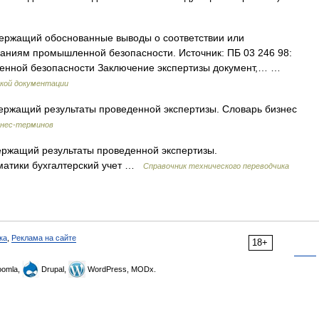
ержащий обоснованные выводы о соответствии или
ваниям промышленной безопасности. Источник: ПБ 03 246 98:
енной безопасности Заключение экспертизы документ,… …
кой документации
ержащий результаты проведенной экспертизы. Словарь бизнес
знес-терминов
ержащий результаты проведенной экспертизы.
] Тематики бухгалтерский учет …
Справочник технического переводчика
ка
,
Реклама на сайте
18+
omla,
Drupal,
WordPress, MODx.